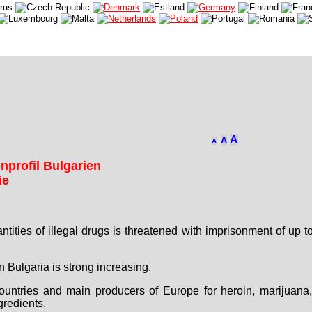
A
A
A
enprofil Bulgarien
ie
tities of illegal drugs is threatened with imprisonment of up to
 Bulgaria is strong increasing.
countries and main producers of Europe for heroin, marijuana
gredients.