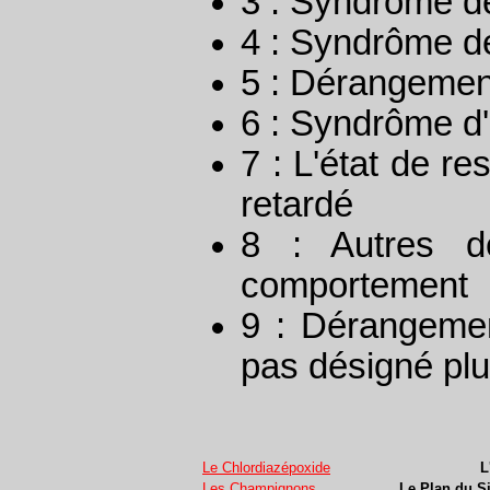
3 : Syndrôme d
4 : Syndrôme d
5 : Dérangemen
6 : Syndrôme d
7 : L'état de r
retardé
8 : Autres d
comportement
9 : Dérangeme
pas désigné plu
Le Chlordiazépoxide
L
Les Champignons
Le Plan du S